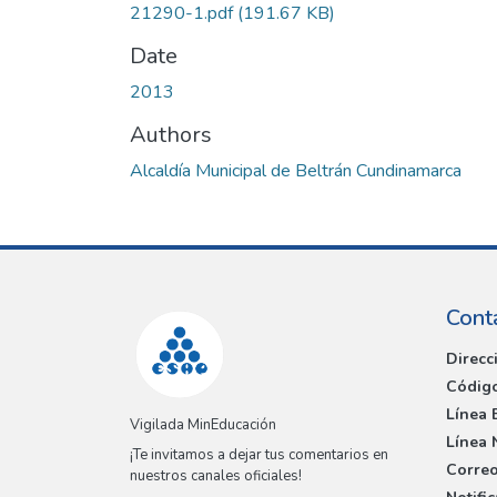
21290-1.pdf
(191.67 KB)
Date
2013
Authors
Alcaldía Municipal de Beltrán Cundinamarca
Cont
Direcc
Código
Línea 
Vigilada MinEducación
Línea 
¡Te invitamos a dejar tus comentarios en
Correo
nuestros canales oficiales!