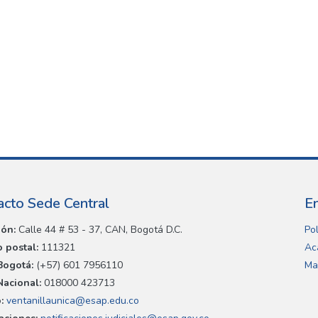
acto Sede Central
E
ión:
Calle 44 # 53 - 37, CAN, Bogotá D.C.
Pol
 postal:
111321
Ac
Bogotá:
(+57) 601 7956110
Ma
Nacional:
018000 423713
:
ventanillaunica@esap.edu.co