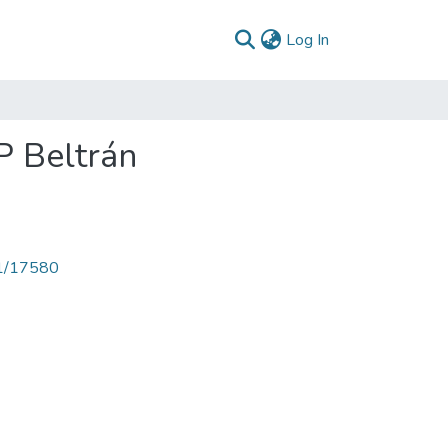
(current)
Log In
P Beltrán
71/17580