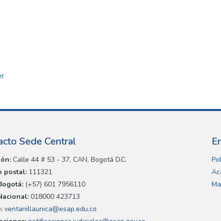
er
acto Sede Central
E
ión:
Calle 44 # 53 - 37, CAN, Bogotá D.C.
Pol
 postal:
111321
Ac
Bogotá:
(+57) 601 7956110
Ma
Nacional:
018000 423713
:
ventanillaunica@esap.edu.co