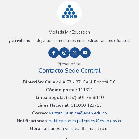
Vigilada MinEducación
¡Te invitamos a dejar tus comentarios en nuestros canales oficiales!
@esapoficial
Contacto Sede Central
Dirección:
Calle 44 # 53 - 37, CAN, Bogotá D.C.
Código postal:
111321
Línea Bogotá:
(+57) 601 7956110
Línea Nacional:
018000 423713
Correo:
ventanillaunica@esap.edu.co
Notificaciones:
notificaciones.judiciales@esap.gov.co
Horario:
Lunes a viernes, 8 a.m. a 5 p.m.