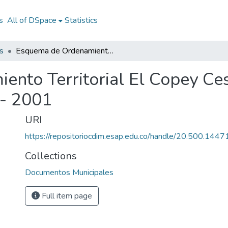
s
All of DSpace
Statistics
s
Esquema de Ordenamiento Territorial El Copey Cesar 1999 - 2001: EOT El Copey Cesar 1999 - 2001
nto Territorial El Copey Ce
 - 2001
URI
https://repositoriocdim.esap.edu.co/handle/20.500.144
Collections
Documentos Municipales
Full item page