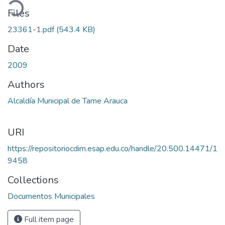
ading...
Files
23361-1.pdf
(543.4 KB)
Date
2009
Authors
Alcaldía Municipal de Tame Arauca
URI
https://repositoriocdim.esap.edu.co/handle/20.500.14471/1
9458
Collections
Documentos Municipales
Full item page