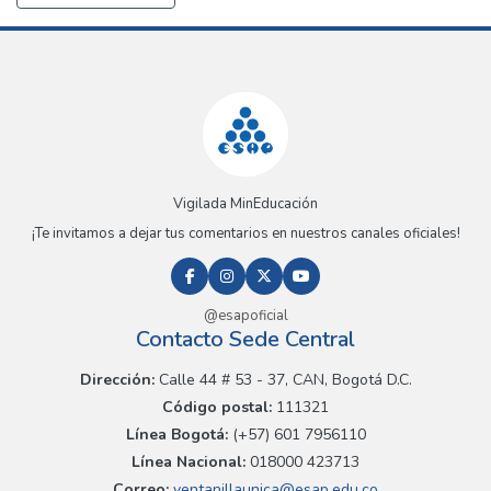
Vigilada MinEducación
¡Te invitamos a dejar tus comentarios en nuestros canales oficiales!
@esapoficial
Contacto Sede Central
Dirección:
Calle 44 # 53 - 37, CAN, Bogotá D.C.
Código postal:
111321
Línea Bogotá:
(+57) 601 7956110
Línea Nacional:
018000 423713
Correo:
ventanillaunica@esap.edu.co