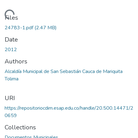
Loading...
Files
24783-1.pdf
(2.47 MB)
Date
2012
Authors
Alcaldía Municipal de San Sebastián Cauca de Mariquita
Tolima
URI
https://repositoriocdim.esap.edu.co/handle/20.500.14471/2
0659
Collections
Documentos Municipales