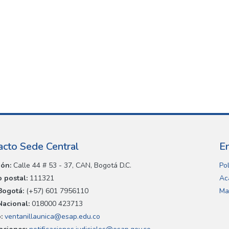
acto Sede Central
E
ión:
Calle 44 # 53 - 37, CAN, Bogotá D.C.
Pol
 postal:
111321
Ac
Bogotá:
(+57) 601 7956110
Ma
Nacional:
018000 423713
:
ventanillaunica@esap.edu.co