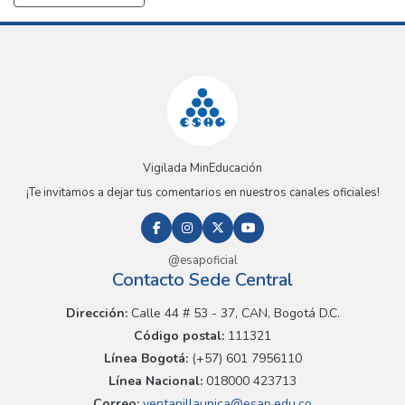
Vigilada MinEducación
¡Te invitamos a dejar tus comentarios en nuestros canales oficiales!
@esapoficial
Contacto Sede Central
Dirección:
Calle 44 # 53 - 37, CAN, Bogotá D.C.
Código postal:
111321
Línea Bogotá:
(+57) 601 7956110
Línea Nacional:
018000 423713
Correo:
ventanillaunica@esap.edu.co