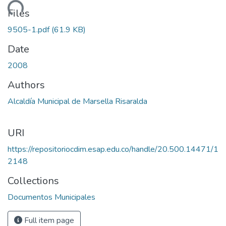
oading...
Files
9505-1.pdf
(61.9 KB)
Date
2008
Authors
Alcaldía Municipal de Marsella Risaralda
URI
https://repositoriocdim.esap.edu.co/handle/20.500.14471/1
2148
Collections
Documentos Municipales
Full item page