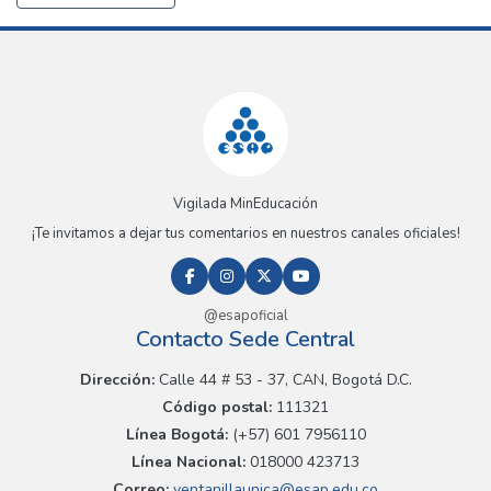
Vigilada MinEducación
¡Te invitamos a dejar tus comentarios en nuestros canales oficiales!
@esapoficial
Contacto Sede Central
Dirección:
Calle 44 # 53 - 37, CAN, Bogotá D.C.
Código postal:
111321
Línea Bogotá:
(+57) 601 7956110
Línea Nacional:
018000 423713
Correo:
ventanillaunica@esap.edu.co