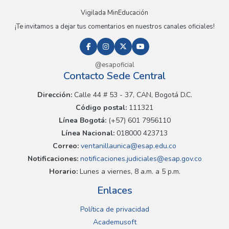
Vigilada MinEducación
¡Te invitamos a dejar tus comentarios en nuestros canales oficiales!
@esapoficial
Contacto Sede Central
Dirección:
Calle 44 # 53 - 37, CAN, Bogotá D.C.
Código postal:
111321
Línea Bogotá:
(+57) 601 7956110
Línea Nacional:
018000 423713
Correo:
ventanillaunica@esap.edu.co
Notificaciones:
notificaciones.judiciales@esap.gov.co
Horario:
Lunes a viernes, 8 a.m. a 5 p.m.
Enlaces
Política de privacidad
Academusoft