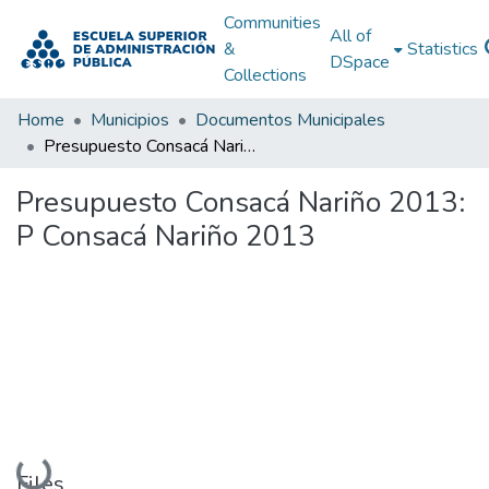
Communities
All of
&
Statistics
DSpace
Collections
Home
Municipios
Documentos Municipales
Presupuesto Consacá Nariño 2013: P Consacá Nariño 2013
Presupuesto Consacá Nariño 2013:
P Consacá Nariño 2013
Loading...
Files