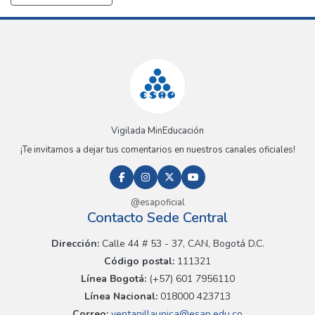
Vigilada MinEducación
¡Te invitamos a dejar tus comentarios en nuestros canales oficiales!
@esapoficial
Contacto Sede Central
Dirección:
Calle 44 # 53 - 37, CAN, Bogotá D.C.
Código postal:
111321
Línea Bogotá:
(+57) 601 7956110
Línea Nacional:
018000 423713
Correo:
ventanillaunica@esap.edu.co