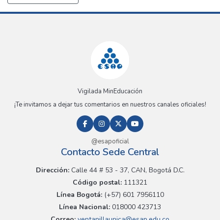
Vigilada MinEducación
¡Te invitamos a dejar tus comentarios en nuestros canales oficiales!
@esapoficial
Contacto Sede Central
Dirección:
Calle 44 # 53 - 37, CAN, Bogotá D.C.
Código postal:
111321
Línea Bogotá:
(+57) 601 7956110
Línea Nacional:
018000 423713
Correo:
ventanillaunica@esap.edu.co