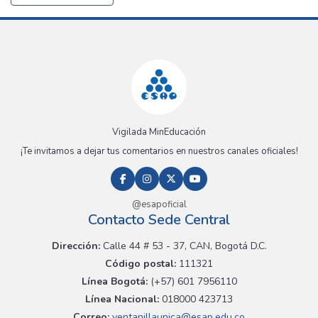
Vigilada MinEducación
¡Te invitamos a dejar tus comentarios en nuestros canales oficiales!
@esapoficial
Contacto Sede Central
Dirección:
Calle 44 # 53 - 37, CAN, Bogotá D.C.
Código postal:
111321
Línea Bogotá:
(+57) 601 7956110
Línea Nacional:
018000 423713
Correo:
ventanillaunica@esap.edu.co