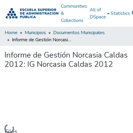
Communities
All of
&
Statistics
DSpace
Collections
Home
Municipios
Documentos Municipales
Informe de Gestión Norcasia Caldas 2012: IG Norcasia Caldas 2012
Informe de Gestión Norcasia Caldas
2012: IG Norcasia Caldas 2012
Loading...
Files