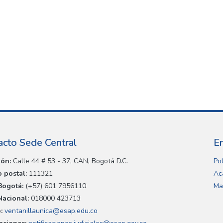
acto Sede Central
E
ión:
Calle 44 # 53 - 37, CAN, Bogotá D.C.
Pol
 postal:
111321
Ac
Bogotá:
(+57) 601 7956110
Ma
Nacional:
018000 423713
:
ventanillaunica@esap.edu.co