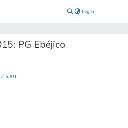
(current)
Log In
015: PG Ebéjico
71/15301