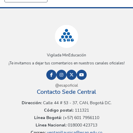
Vigilada MinEducación
¡Te invitamos a dejar tus comentarios en nuestros canales oficiales!
@esapoficial
Contacto Sede Central
Dirección:
Calle 44 # 53 - 37, CAN, Bogotá D.C.
Código postal:
111321
Línea Bogotá:
(+57) 601 7956110
Línea Nacional:
018000 423713
Correo:
ventanillaunica@esap.edu.co