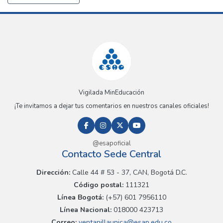
Vigilada MinEducación
¡Te invitamos a dejar tus comentarios en nuestros canales oficiales!
@esapoficial
Contacto Sede Central
Dirección:
Calle 44 # 53 - 37, CAN, Bogotá D.C.
Código postal:
111321
Línea Bogotá:
(+57) 601 7956110
Línea Nacional:
018000 423713
Correo:
ventanillaunica@esap.edu.co