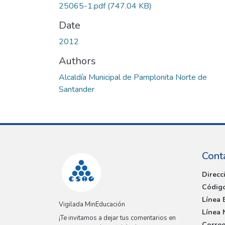
25065-1.pdf
(747.04 KB)
Date
2012
Authors
Alcaldía Municipal de Pamplonita Norte de
Santander
Cont
Direcc
Código
Línea 
Vigilada MinEducación
Línea 
¡Te invitamos a dejar tus comentarios en
Correo