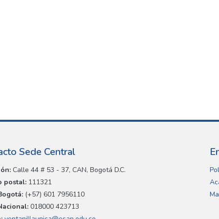
acto Sede Central
E
ión:
Calle 44 # 53 - 37, CAN, Bogotá D.C.
Pol
 postal:
111321
Ac
Bogotá:
(+57) 601 7956110
Ma
Nacional:
018000 423713
:
ventanillaunica@esap.edu.co