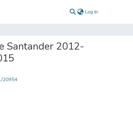
(current)
Log In
de Santander 2012-
015
71/20954