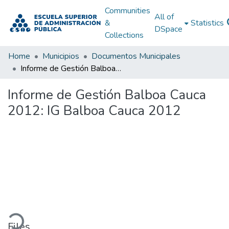
Communities
All of
&
Statistics
DSpace
Collections
Home
Municipios
Documentos Municipales
Informe de Gestión Balboa Cauca 2012: IG Balboa Cauca 2012
Informe de Gestión Balboa Cauca
2012: IG Balboa Cauca 2012
ading...
Files