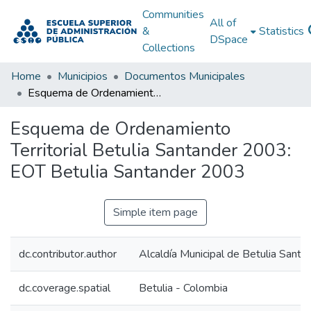
Communities
All of
&
Statistics
DSpace
Collections
Home
Municipios
Documentos Municipales
Esquema de Ordenamiento Territorial Betulia Santander 2003: EOT Betulia Santander 2003
Esquema de Ordenamiento
Territorial Betulia Santander 2003:
EOT Betulia Santander 2003
Simple item page
dc.contributor.author
Alcaldía Municipal de Betulia Santa
dc.coverage.spatial
Betulia - Colombia