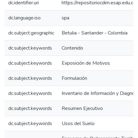
dc.identifier.uri
https://repositoriocdim.esap.edu.
dc.language.iso
spa
dc.subject.geographic
Betulia - Santander - Colombia
dc.subject.keywords
Contenido
dc.subject.keywords
Exposición de Motivos
dc.subject.keywords
Formulación
dc.subject.keywords
Inventario de Información y Diagnos
dc.subject.keywords
Resumen Ejecutivo
dc.subject.keywords
Usos del Suelo