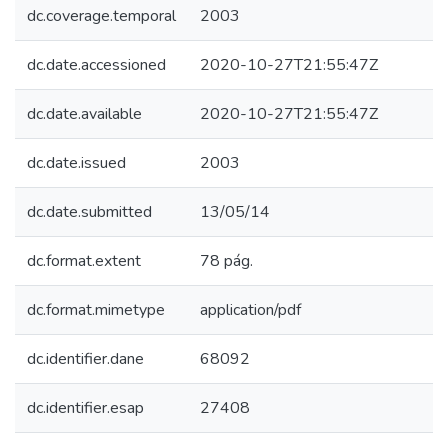
dc.coverage.temporal
2003
dc.date.accessioned
2020-10-27T21:55:47Z
dc.date.available
2020-10-27T21:55:47Z
dc.date.issued
2003
dc.date.submitted
13/05/14
dc.format.extent
78 pág.
dc.format.mimetype
application/pdf
dc.identifier.dane
68092
dc.identifier.esap
27408