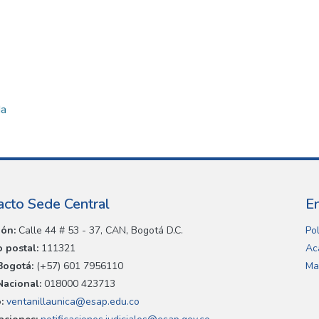
da
acto Sede Central
E
ión:
Calle 44 # 53 - 37, CAN, Bogotá D.C.
Pol
 postal:
111321
Ac
Bogotá:
(+57) 601 7956110
Ma
Nacional:
018000 423713
:
ventanillaunica@esap.edu.co