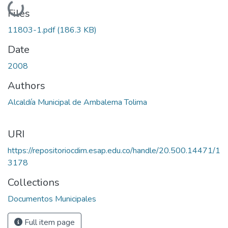
Loading...
Files
11803-1.pdf
(186.3 KB)
Date
2008
Authors
Alcaldía Municipal de Ambalema Tolima
URI
https://repositoriocdim.esap.edu.co/handle/20.500.14471/1
3178
Collections
Documentos Municipales
Full item page