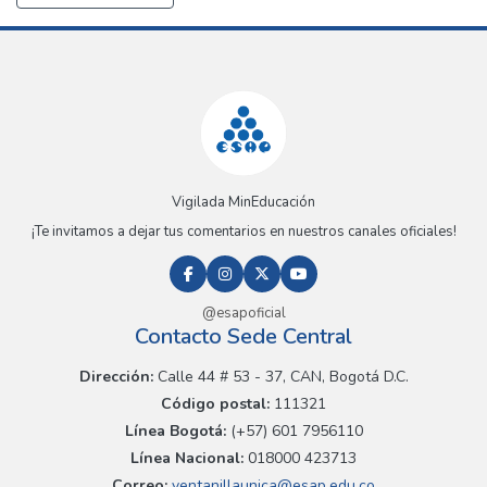
Vigilada MinEducación
¡Te invitamos a dejar tus comentarios en nuestros canales oficiales!
@esapoficial
Contacto Sede Central
Dirección:
Calle 44 # 53 - 37, CAN, Bogotá D.C.
Código postal:
111321
Línea Bogotá:
(+57) 601 7956110
Línea Nacional:
018000 423713
Correo:
ventanillaunica@esap.edu.co