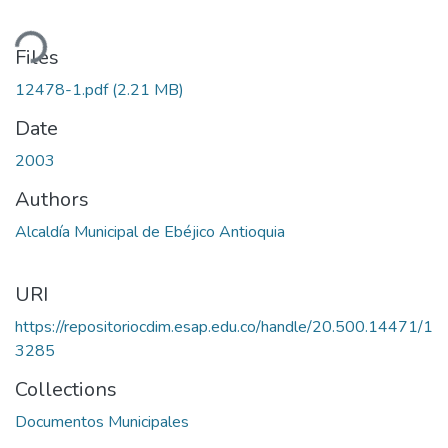
ding...
Files
12478-1.pdf
(2.21 MB)
Date
2003
Authors
Alcaldía Municipal de Ebéjico Antioquia
URI
https://repositoriocdim.esap.edu.co/handle/20.500.14471/1
3285
Collections
Documentos Municipales