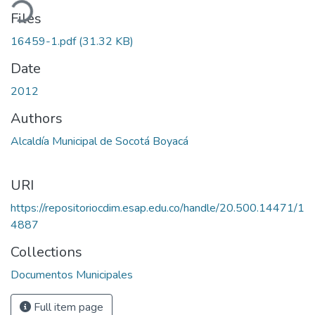
ading...
Files
16459-1.pdf
(31.32 KB)
Date
2012
Authors
Alcaldía Municipal de Socotá Boyacá
URI
https://repositoriocdim.esap.edu.co/handle/20.500.14471/1
4887
Collections
Documentos Municipales
Full item page