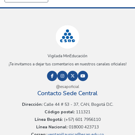
Vigilada MinEducación
¡Te invitamos a dejar tus comentarios en nuestros canales oficiales!
@esapoficial
Contacto Sede Central
Dirección:
Calle 44 # 53 - 37, CAN, Bogotá D.C.
Código postal:
111321
Línea Bogotá:
(+57) 601 7956110
Línea Nacional:
018000 423713
Correo:
ventanillaunica@esap.edu.co