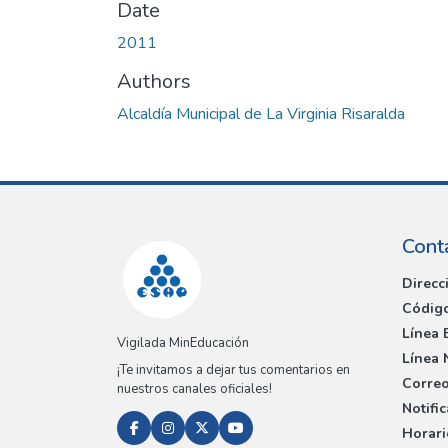
Date
2011
Authors
Alcaldía Municipal de La Virginia Risaralda
Cont
Direcc
Código
Línea 
Vigilada MinEducación
Línea 
¡Te invitamos a dejar tus comentarios en
Correo
nuestros canales oficiales!
Notifi
Horari