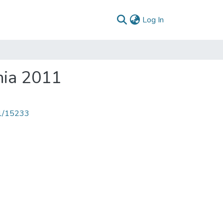
(current)
Log In
nia 2011
71/15233