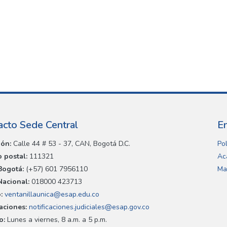
acto Sede Central
E
ión:
Calle 44 # 53 - 37, CAN, Bogotá D.C.
Pol
 postal:
111321
Ac
Bogotá:
(+57) 601 7956110
Ma
Nacional:
018000 423713
:
ventanillaunica@esap.edu.co
caciones:
notificaciones.judiciales@esap.gov.co
o:
Lunes a viernes, 8 a.m. a 5 p.m.