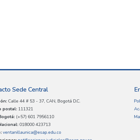
acto Sede Central
E
ión:
Calle 44 # 53 - 37, CAN, Bogotá D.C.
Pol
 postal:
111321
Ac
Bogotá:
(+57) 601 7956110
Ma
Nacional:
018000 423713
:
ventanillaunica@esap.edu.co