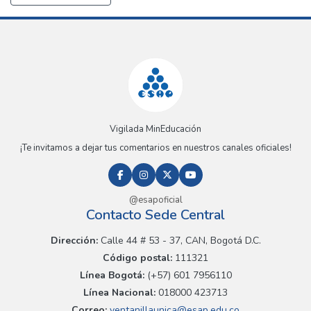
Vigilada MinEducación
¡Te invitamos a dejar tus comentarios en nuestros canales oficiales!
@esapoficial
Contacto Sede Central
Dirección:
Calle 44 # 53 - 37, CAN, Bogotá D.C.
Código postal:
111321
Línea Bogotá:
(+57) 601 7956110
Línea Nacional:
018000 423713
Correo:
ventanillaunica@esap.edu.co