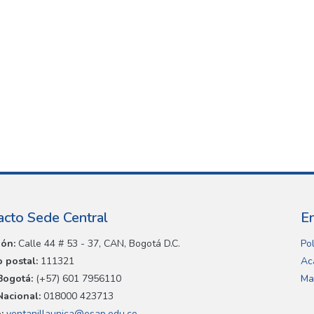
acto Sede Central
E
ión:
Calle 44 # 53 - 37, CAN, Bogotá D.C.
Pol
 postal:
111321
Ac
Bogotá:
(+57) 601 7956110
Ma
Nacional:
018000 423713
:
ventanillaunica@esap.edu.co