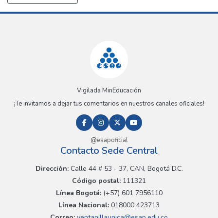
Vigilada MinEducación
¡Te invitamos a dejar tus comentarios en nuestros canales oficiales!
@esapoficial
Contacto Sede Central
Dirección:
Calle 44 # 53 - 37, CAN, Bogotá D.C.
Código postal:
111321
Línea Bogotá:
(+57) 601 7956110
Línea Nacional:
018000 423713
Correo:
ventanillaunica@esap.edu.co