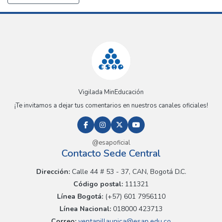
Vigilada MinEducación
¡Te invitamos a dejar tus comentarios en nuestros canales oficiales!
@esapoficial
Contacto Sede Central
Dirección:
Calle 44 # 53 - 37, CAN, Bogotá D.C.
Código postal:
111321
Línea Bogotá:
(+57) 601 7956110
Línea Nacional:
018000 423713
Correo:
ventanillaunica@esap.edu.co