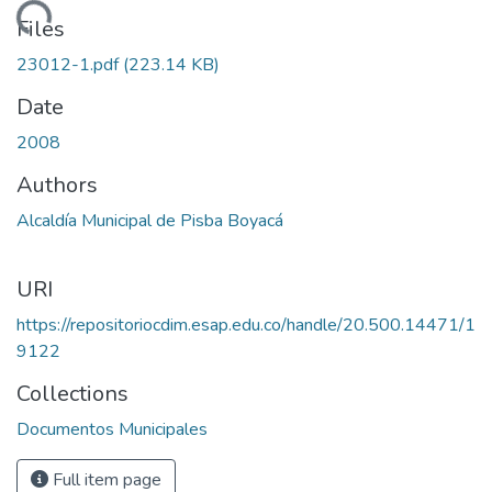
Loading...
Files
23012-1.pdf
(223.14 KB)
Date
2008
Authors
Alcaldía Municipal de Pisba Boyacá
URI
https://repositoriocdim.esap.edu.co/handle/20.500.14471/1
9122
Collections
Documentos Municipales
Full item page