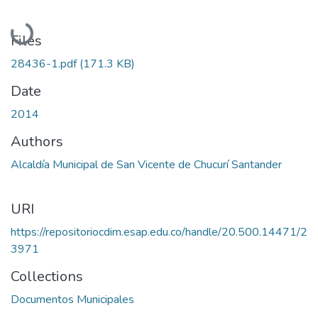
Loading...
Files
28436-1.pdf
(171.3 KB)
Date
2014
Authors
Alcaldía Municipal de San Vicente de Chucurí Santander
URI
https://repositoriocdim.esap.edu.co/handle/20.500.14471/2
3971
Collections
Documentos Municipales