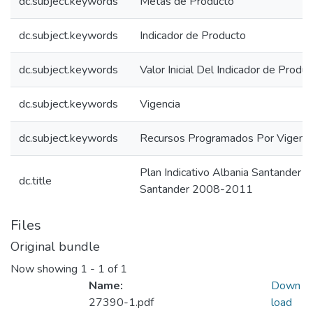
dc.subject.keywords
Metas de Producto
dc.subject.keywords
Indicador de Producto
dc.subject.keywords
Valor Inicial Del Indicador de Produ
dc.subject.keywords
Vigencia
dc.subject.keywords
Recursos Programados Por Vigenci
Plan Indicativo Albania Santander 
dc.title
Santander 2008-2011
Files
Original bundle
Now showing
1 - 1 of 1
Name:
Down
27390-1.pdf
load