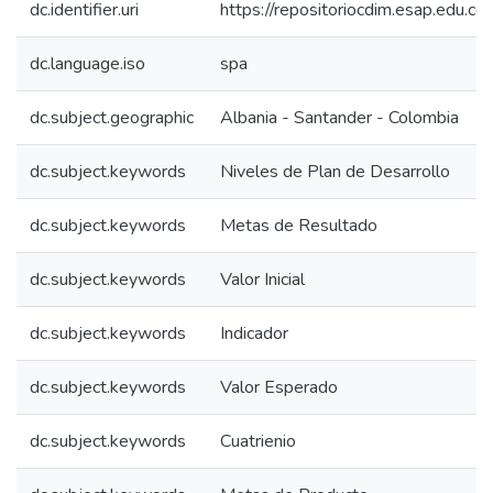
dc.identifier.uri
https://repositoriocdim.esap.edu.
dc.language.iso
spa
dc.subject.geographic
Albania - Santander - Colombia
dc.subject.keywords
Niveles de Plan de Desarrollo
dc.subject.keywords
Metas de Resultado
dc.subject.keywords
Valor Inicial
dc.subject.keywords
Indicador
dc.subject.keywords
Valor Esperado
dc.subject.keywords
Cuatrienio