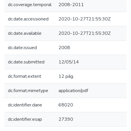
dc.coverage.temporal
2008-2011
dc.date.accessioned
2020-10-27T21:55:30Z
dc.date.available
2020-10-27T21:55:30Z
dc.date.issued
2008
dc.date.submitted
12/05/14
dc.format.extent
12 pág.
dc.format.mimetype
application/pdf
dc.identifier.dane
68020
dc.identifier.esap
27390