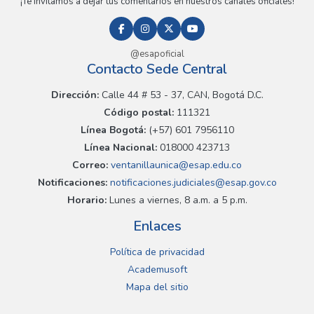
¡Te invitamos a dejar tus comentarios en nuestros canales oficiales!
@esapoficial
Contacto Sede Central
Dirección:
Calle 44 # 53 - 37, CAN, Bogotá D.C.
Código postal:
111321
Línea Bogotá:
(+57) 601 7956110
Línea Nacional:
018000 423713
Correo:
ventanillaunica@esap.edu.co
Notificaciones:
notificaciones.judiciales@esap.gov.co
Horario:
Lunes a viernes, 8 a.m. a 5 p.m.
Enlaces
Política de privacidad
Academusoft
Mapa del sitio