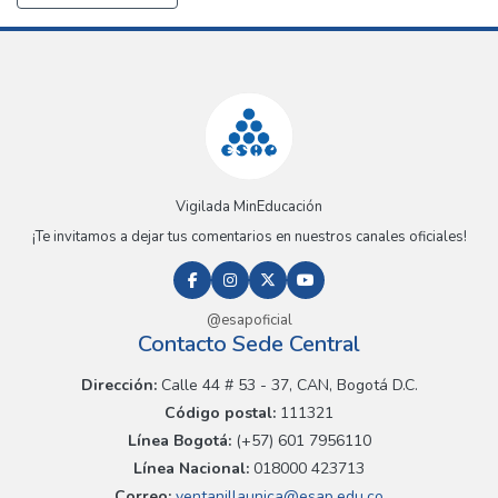
Vigilada MinEducación
¡Te invitamos a dejar tus comentarios en nuestros canales oficiales!
@esapoficial
Contacto Sede Central
Dirección:
Calle 44 # 53 - 37, CAN, Bogotá D.C.
Código postal:
111321
Línea Bogotá:
(+57) 601 7956110
Línea Nacional:
018000 423713
Correo:
ventanillaunica@esap.edu.co