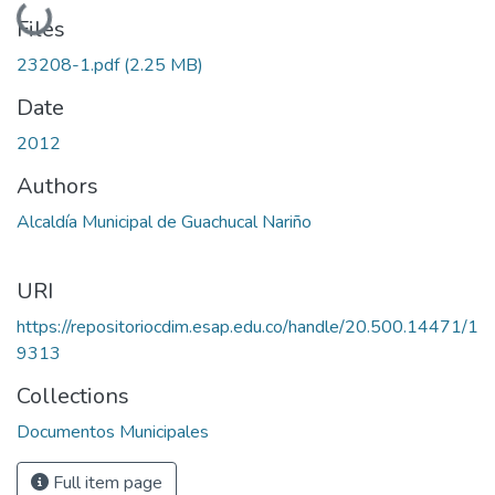
Loading...
Files
23208-1.pdf
(2.25 MB)
Date
2012
Authors
Alcaldía Municipal de Guachucal Nariño
URI
https://repositoriocdim.esap.edu.co/handle/20.500.14471/1
9313
Collections
Documentos Municipales
Full item page