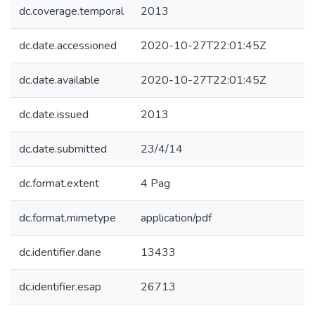
dc.coverage.temporal
2013
dc.date.accessioned
2020-10-27T22:01:45Z
dc.date.available
2020-10-27T22:01:45Z
dc.date.issued
2013
dc.date.submitted
23/4/14
dc.format.extent
4 Pag
dc.format.mimetype
application/pdf
dc.identifier.dane
13433
dc.identifier.esap
26713