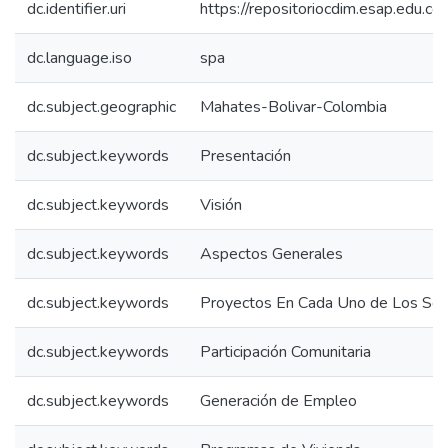
dc.identifier.uri
https://repositoriocdim.esap.edu.
dc.language.iso
spa
dc.subject.geographic
Mahates-Bolivar-Colombia
dc.subject.keywords
Presentación
dc.subject.keywords
Visión
dc.subject.keywords
Aspectos Generales
dc.subject.keywords
Proyectos En Cada Uno de Los Sec
dc.subject.keywords
Participación Comunitaria
dc.subject.keywords
Generación de Empleo