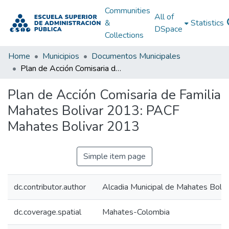
Communities
All of
&
Statistics
DSpace
Collections
Home
Municipios
Documentos Municipales
Plan de Acción Comisaria de Familia Mahates Bolivar 2013: PACF Mahates Bolivar 2013
Plan de Acción Comisaria de Familia
Mahates Bolivar 2013: PACF
Mahates Bolivar 2013
Simple item page
dc.contributor.author
Alcadia Municipal de Mahates Boliv
dc.coverage.spatial
Mahates-Colombia