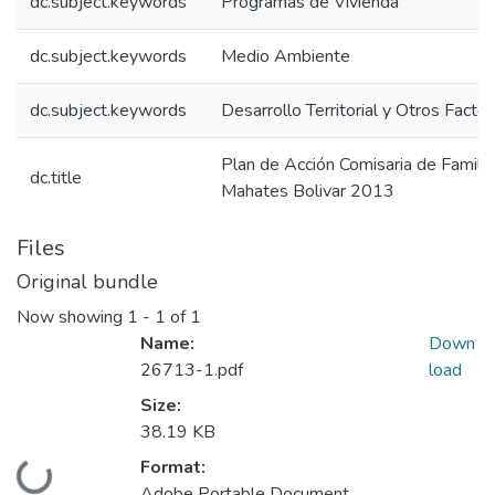
dc.subject.keywords
Programas de Vivienda
dc.subject.keywords
Medio Ambiente
dc.subject.keywords
Desarrollo Territorial y Otros Facto
Plan de Acción Comisaria de Famil
dc.title
Mahates Bolivar 2013
Files
Original bundle
Now showing
1 - 1 of 1
Name:
Down
26713-1.pdf
load
Size:
38.19 KB
Format:
Loading...
Adobe Portable Document