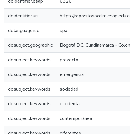
dc.identifier.esap
6326
dc.identifier.uri
https://repositoriocdim.esap.edu.
dc.language.iso
spa
dc.subject.geographic
Bogotá D.C. Cundinamarca - Colomb
dc.subject.keywords
proyecto
dc.subject.keywords
emergencia
dc.subject.keywords
sociedad
dc.subject.keywords
occidental
dc.subject.keywords
contemporánea
dc.subject.keywords
diferentes