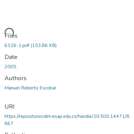
ding...
Files
6326-1.pdf
(153.86 KB)
Date
2005
Authors
Manuel Roberto Escobar
URI
https://repositoriocdim.esap.edu.co/handle/20.500.14471/8
867