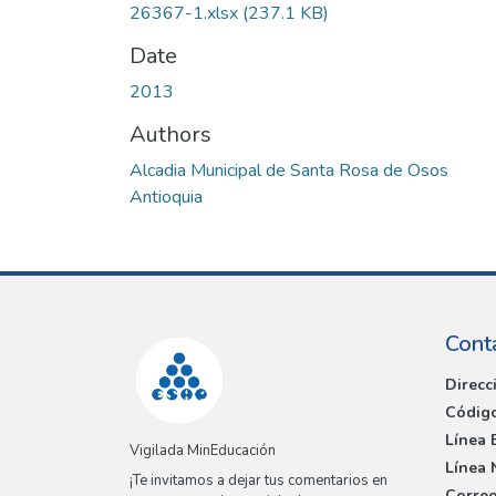
26367-1.xlsx
(237.1 KB)
Date
2013
Authors
Alcadia Municipal de Santa Rosa de Osos
Antioquia
Cont
Direcc
Código
Línea 
Vigilada MinEducación
Línea 
¡Te invitamos a dejar tus comentarios en
Correo