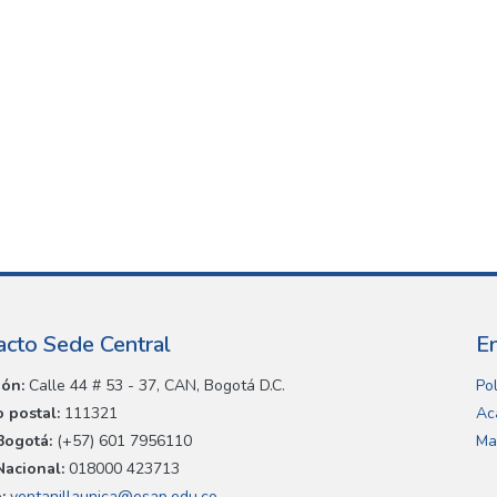
acto Sede Central
E
ión:
Calle 44 # 53 - 37, CAN, Bogotá D.C.
Pol
 postal:
111321
Ac
Bogotá:
(+57) 601 7956110
Ma
Nacional:
018000 423713
:
ventanillaunica@esap.edu.co