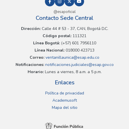
@esapoficial
Contacto Sede Central
Dirección:
Calle 44 # 53 - 37, CAN, Bogotá D.C.
Código postal:
111321
Línea Bogotá:
(+57) 601 7956110
Línea Nacional:
018000 423713
Correo:
ventanillaunica@esap.edu.co
Notificaciones:
notificaciones.judiciales@esap.gov.co
Horario:
Lunes a viernes, 8 a.m. a 5 p.m.
Enlaces
Política de privacidad
Academusoft
Mapa del sitio