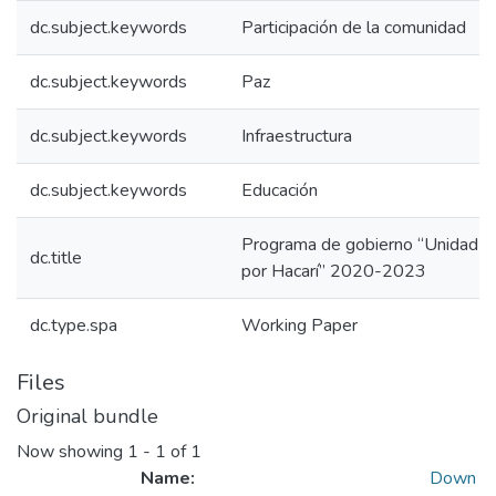
dc.subject.keywords
Participación de la comunidad
dc.subject.keywords
Paz
dc.subject.keywords
Infraestructura
dc.subject.keywords
Educación
Programa de gobierno “Unidad y 
dc.title
por Hacarí” 2020-2023
dc.type.spa
Working Paper
Files
Original bundle
Now showing
1 - 1 of 1
Name:
Down