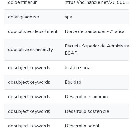
dc.identifier.uri
https://hdl.handle.net/20.500.
dc.language.iso
spa
dc.publisher.department
Norte de Santander - Arauca
Escuela Superior de Administraci
dc.publisher.university
ESAP
dc.subject.keywords
Justicia social
dc.subject.keywords
Equidad
dc.subject.keywords
Desarrollo económico
dc.subject.keywords
Desarrollo sostenible
dc.subject.keywords
Desarrollo social