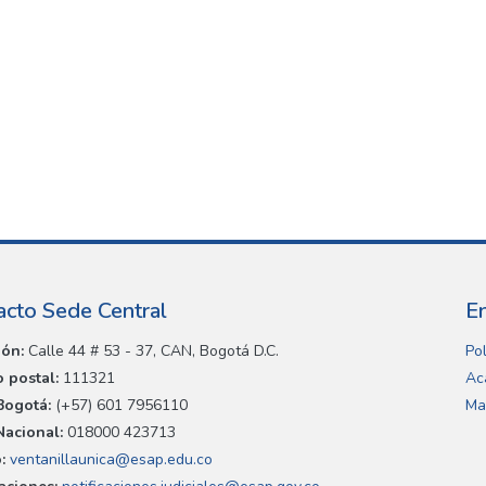
acto Sede Central
E
ión:
Calle 44 # 53 - 37, CAN, Bogotá D.C.
Pol
 postal:
111321
Ac
Bogotá:
(+57) 601 7956110
Ma
Nacional:
018000 423713
:
ventanillaunica@esap.edu.co