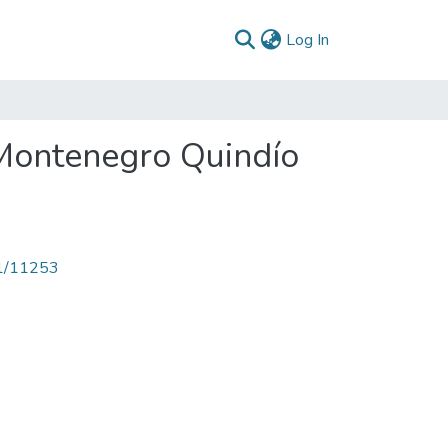
(current)
Log In
 Montenegro Quindío
71/11253