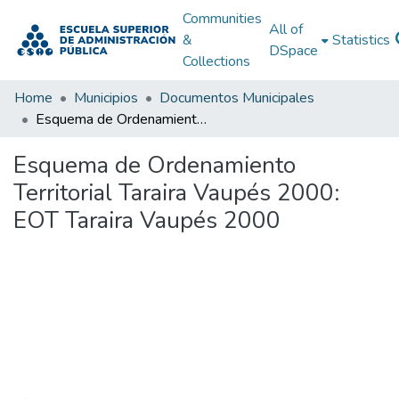
Communities
All of
&
Statistics
DSpace
Collections
Home
Municipios
Documentos Municipales
Esquema de Ordenamiento Territorial Taraira Vaupés 2000: EOT Taraira Vaupés 2000
Esquema de Ordenamiento
Territorial Taraira Vaupés 2000:
EOT Taraira Vaupés 2000
Loading...