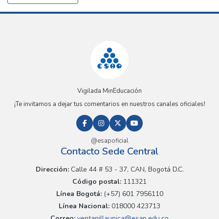
Vigilada MinEducación
¡Te invitamos a dejar tus comentarios en nuestros canales oficiales!
@esapoficial
Contacto Sede Central
Dirección:
Calle 44 # 53 - 37, CAN, Bogotá D.C.
Código postal:
111321
Línea Bogotá:
(+57) 601 7956110
Línea Nacional:
018000 423713
Correo:
ventanillaunica@esap.edu.co