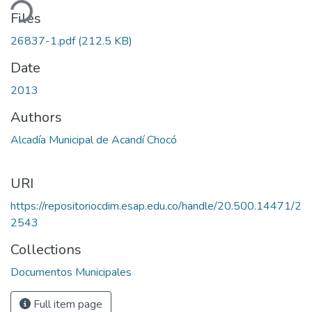
ding...
Files
26837-1.pdf
(212.5 KB)
Date
2013
Authors
Alcadía Municipal de Acandí Chocó
URI
https://repositoriocdim.esap.edu.co/handle/20.500.14471/2
2543
Collections
Documentos Municipales
Full item page