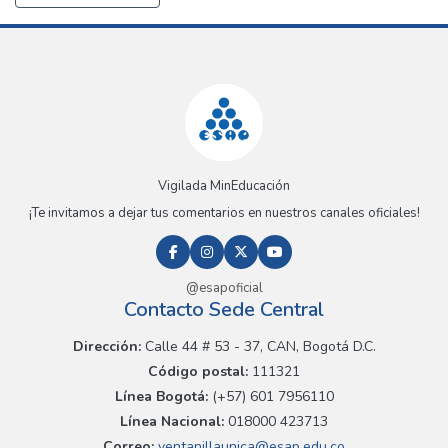
Vigilada MinEducación
¡Te invitamos a dejar tus comentarios en nuestros canales oficiales!
@esapoficial
Contacto Sede Central
Dirección:
Calle 44 # 53 - 37, CAN, Bogotá D.C.
Código postal:
111321
Línea Bogotá:
(+57) 601 7956110
Línea Nacional:
018000 423713
Correo:
ventanillaunica@esap.edu.co