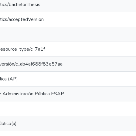
tics/bachelorThesis
tics/acceptedVersion
r/resource_type/c_7a1f
ar/versión/c_ab4af688f83e57aa
lica (AP)
e Administración Pública ESAP
blico(a)