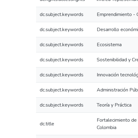
dc.subject.keywords
Emprendimiento - 
dc.subject.keywords
Desarrollo económ
dc.subject.keywords
Ecosistema
dc.subject.keywords
Sostenibilidad y Cr
dc.subject.keywords
Innovación tecnológ
dc.subject.keywords
Administración Púb
dc.subject.keywords
Teoría y Práctica
Fortalecimiento de 
dc.title
Colombia