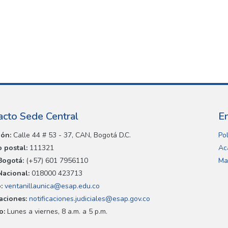
acto Sede Central
E
ión:
Calle 44 # 53 - 37, CAN, Bogotá D.C.
Pol
 postal:
111321
Ac
Bogotá:
(+57) 601 7956110
Ma
Nacional:
018000 423713
:
ventanillaunica@esap.edu.co
caciones:
notificaciones.judiciales@esap.gov.co
o:
Lunes a viernes, 8 a.m. a 5 p.m.