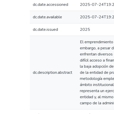
dc.date.accessioned
2025-07-24T19:2
dc.date.available
2025-07-24T19:2
dc.date.issued
2025
El emprendimiento 
embargo, a pesar de
enfrentan diversos 
difícil acceso a fin
la baja adopción d
dc.description.abstract
de la entidad de pr
metodología emplead
ámbito instituciona
representa un ejerci
entidad y, al mismo
campo de la adminis