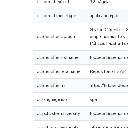
dc.format.extent
32 páginas
dc.format.mimetype
application/pdf
Giraldo Cifuentes, 
dc.identifier.citation
emprendimiento y l
Pública. Facultad d
dc.identifier.instname
Escuela Superior d
dc.identifier.reponame
Repositorio ESAP
dc.identifier.uri
https://hdl.handl
dc.language.iso
spa
dc.publisher.university
Escuela Superior d
dc.rights.accessrights
info:eu-repo/sema