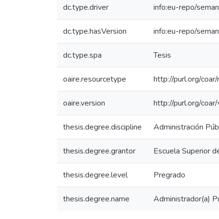
dc.type.driver
info:eu-repo/seman
dc.type.hasVersion
info:eu-repo/seman
dc.type.spa
Tesis
oaire.resourcetype
http://purl.org/coa
oaire.version
http://purl.org/co
thesis.degree.discipline
Administración Púb
thesis.degree.grantor
Escuela Superior d
thesis.degree.level
Pregrado
thesis.degree.name
Administrador(a) Pú