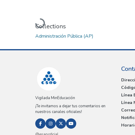
Loading...
Collections
Administración Pública (AP)
Cont
Direcc
Código
Línea 
Vigilada MinEducación
Línea 
¡Te invitamos a dejar tus comentarios en
Correo
nuestros canales oficiales!
Notifi
Horari
@esapoficial