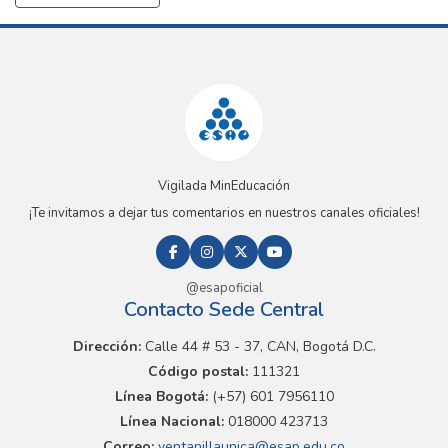
Vigilada MinEducación
¡Te invitamos a dejar tus comentarios en nuestros canales oficiales!
@esapoficial
Contacto Sede Central
Dirección:
Calle 44 # 53 - 37, CAN, Bogotá D.C.
Código postal:
111321
Línea Bogotá:
(+57) 601 7956110
Línea Nacional:
018000 423713
Correo:
ventanillaunica@esap.edu.co