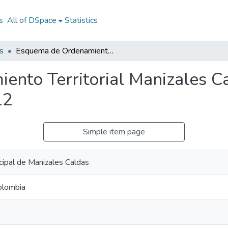
s
All of DSpace
Statistics
s
Esquema de Ordenamiento Territorial Manizales Caldas 2012: EOT Manizales Caldas 2012
nto Territorial Manizales C
12
Simple item page
cipal de Manizales Caldas
olombia