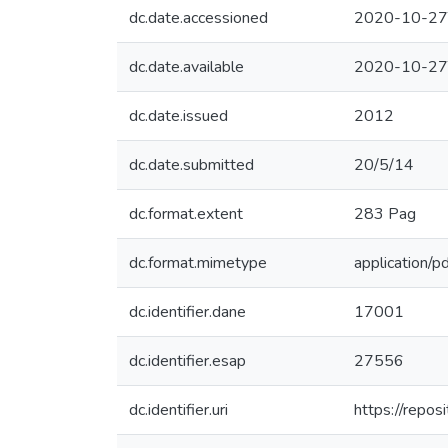
dc.date.accessioned
2020-10-27
dc.date.available
2020-10-27
dc.date.issued
2012
dc.date.submitted
20/5/14
dc.format.extent
283 Pag
dc.format.mimetype
application/p
dc.identifier.dane
17001
dc.identifier.esap
27556
dc.identifier.uri
https://repo