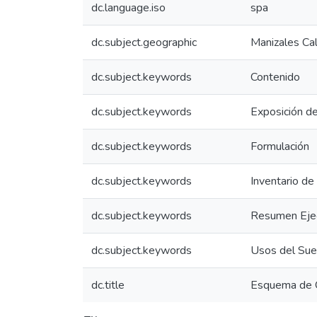
dc.language.iso
spa
dc.subject.geographic
Manizales Ca
dc.subject.keywords
Contenido
dc.subject.keywords
Exposición d
dc.subject.keywords
Formulación
dc.subject.keywords
Inventario de
dc.subject.keywords
Resumen Eje
dc.subject.keywords
Usos del Sue
dc.title
Esquema de O