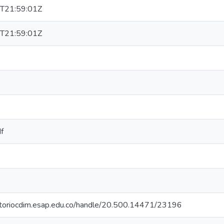
T21:59:01Z
T21:59:01Z
df
sitoriocdim.esap.edu.co/handle/20.500.14471/23196