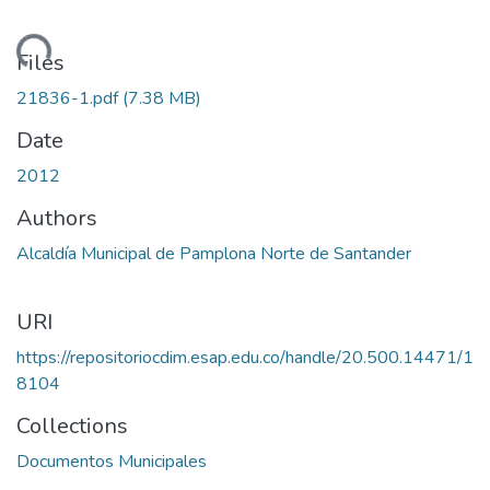
oading...
Files
21836-1.pdf
(7.38 MB)
Date
2012
Authors
Alcaldía Municipal de Pamplona Norte de Santander
URI
https://repositoriocdim.esap.edu.co/handle/20.500.14471/1
8104
Collections
Documentos Municipales