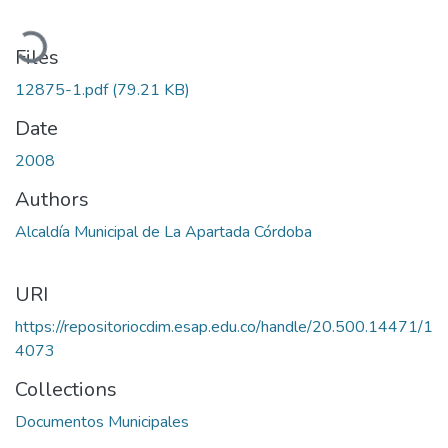
oading...
Files
12875-1.pdf
(79.21 KB)
Date
2008
Authors
Alcaldía Municipal de La Apartada Córdoba
URI
https://repositoriocdim.esap.edu.co/handle/20.500.14471/1
4073
Collections
Documentos Municipales