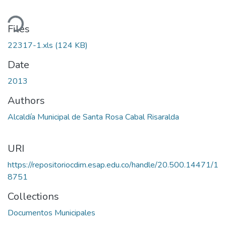
ding...
Files
22317-1.xls
(124 KB)
Date
2013
Authors
Alcaldía Municipal de Santa Rosa Cabal Risaralda
URI
https://repositoriocdim.esap.edu.co/handle/20.500.14471/1
8751
Collections
Documentos Municipales