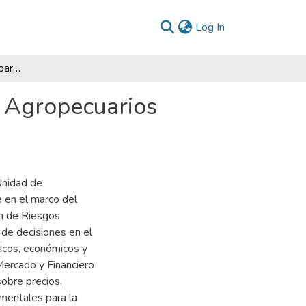
(current)
Log In
Sistema de Información para la Gestión de Riesgos Agropecuarios SIGRA
s Agropecuarios
 Unidad de
 en el marco del
n de Riesgos
 de decisiones en el
ticos, económicos y
Mercado y Financiero
obre precios,
amentales para la