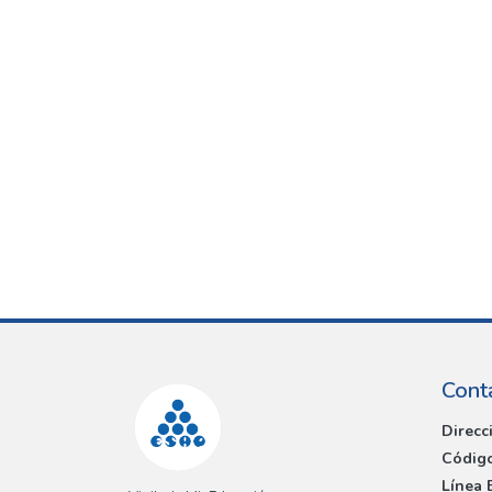
Cont
Direcc
Código
Línea 