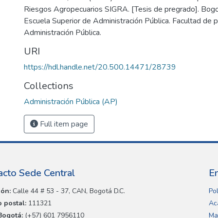
Riesgos Agropecuarios SIGRA. [Tesis de pregrado]. Bogo
Escuela Superior de Administración Pública. Facultad de 
Administración Pública.
URI
https://hdl.handle.net/20.500.14471/28739
Collections
Administración Pública (AP)
Full item page
acto Sede Central
E
ión:
Calle 44 # 53 - 37, CAN, Bogotá D.C.
Pol
 postal:
111321
Ac
Bogotá:
(+57) 601 7956110
Ma