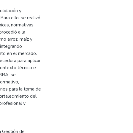
solidación y
ara ello, se realizó
nicas, normativas
procedió a la
mo arroz, maíz y
 integrando
nto en el mercado.
ecedora para aplicar
contexto técnico e
IGRA, se
normativo,
ones para la toma de
fortalecimiento del
profesional y
a Gestión de