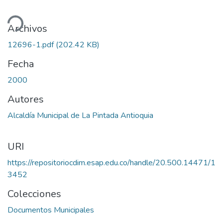
ando...
Archivos
12696-1.pdf
(202.42 KB)
Fecha
2000
Autores
Alcaldía Municipal de La Pintada Antioquia
URI
https://repositoriocdim.esap.edu.co/handle/20.500.14471/1
3452
Colecciones
Documentos Municipales